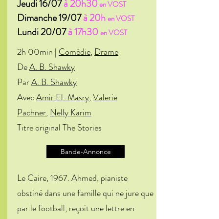
Jeudi 16/07
à 20h30
en VOST
Dimanche 19/07
à 20h
en VOST
Lundi 20/07
à 17h30
en VOST
2h 00min |
Comédie
,
Drame
De
A. B. Shawky
Par
A. B. Shawky
Avec
Amir El-Masry
,
Valerie
Pachner
,
Nelly Karim
Titre original The Stories
Bande-Annonce
Le Caire, 1967. Ahmed, pianiste
obstiné dans une famille qui ne jure que
par le football, reçoit une lettre en