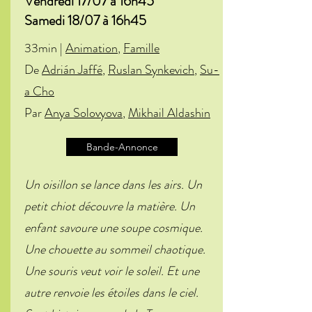
Vendredi 17/07 à 16h45
Samedi 18/07 à 16h45
33min |
Animation
,
Famille
De
Adrián Jaffé
,
Ruslan Synkevich
,
Su-
a Cho
Par
Anya Solovyova
,
Mikhail Aldashin
Bande-Annonce
Un oisillon se lance dans les airs. Un
petit chiot découvre la matière. Un
enfant savoure une soupe cosmique.
Une chouette au sommeil chaotique.
Une souris veut voir le soleil. Et une
autre renvoie les étoiles dans le ciel.