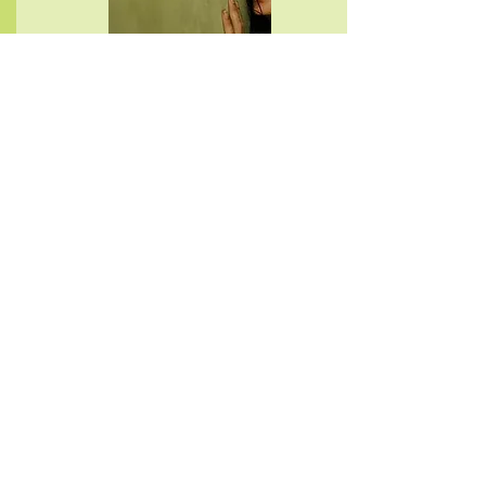
BACKROOMS
VOST
SOIRÉE
FRISSONS + JEUX VIDEOS EN SALLE !
Samedi 18/07
à 21h
>>
en VOST
Interdit - 12 ans
>> La séance sera précédée d'une séance de
jeux-vidéos en salle ouverte à tous les niveaux
!
>> Au programme des jeux funs à plusieurs et
des œuvres plus contemplatives qui vous
permettrons de vous plonger dans l'ambiance